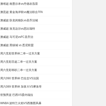
澳维超 南墨尔本vs丹德农迅雷
澳昆超 黄金海岸联vs魔法联合TFA
澳威超 卧龙岗狼队vs圣乔治城
澳威超 洛克达尔vs思比瑞特
澳威超 马可尼vsFC圣乔治
澳威超 黑镇城 vs 悉尼联盟
周六竞彩世界杯二串一过关方案
周六竞彩芬超二串一过关方案
周六竞彩韩职二串一过关方案
周六090 世界杯 巴拉圭VS法国
周六089 世界杯 加拿大VS摩洛哥
世预男篮 巴西VS委内瑞拉
WNBA 波特兰火焰VS西雅图风暴