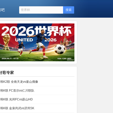
彩吧
搜索
好彩专家
韩K2联 全南天龙vs釜山偶像
韩K联 FC首尔vs仁川联队
韩K联 光州FCvs蔚山HD
韩K联 金泉尚武vs济州SK