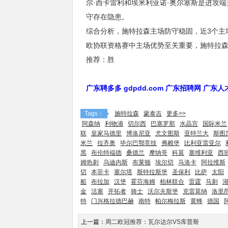
尔·西卡雷利和埃米利亚诺·奥尔塞斯是进攻
守存在隐患。
综合分析，施特拉森主场防守稳固，近3个主
欧协联资格赛中主场优势至关重要，施特拉
推荐：胜
广东聘多多 gdpdd.com 广东招聘网 广东
Tags：
施特拉森
蒙泰吉
更多>>
阿森纳
利物浦
切尔西
巴塞罗那
水晶宫
国际米兰
联
皇家马德里
博洛尼亚
尤文图斯
亚特兰大
斯图
米兰
拉齐奥
毕尔巴鄂竞技
弗赖堡
比利亚雷亚尔
黑
布伦特福德
桑德兰
摩纳哥
科莫
塞维利亚
西
姆热刺
乌迪内斯
布莱顿
埃尔切
马洛卡
阿拉维斯
切
本菲卡
塞尔塔
斯特拉斯堡
圣保利
比萨
太阳
船
布拉加
汉堡
霍芬海姆
柏林联合
雷霆
马刺
金
活塞
开拓者
骑士
沃尔夫斯堡
克雷莫纳
洛里
特
门兴格拉德巴赫
南特
帕尔梅拉斯
黄蜂
德国
上一篇：
周二欧冠推荐：瓦尔达尔VS库普斯