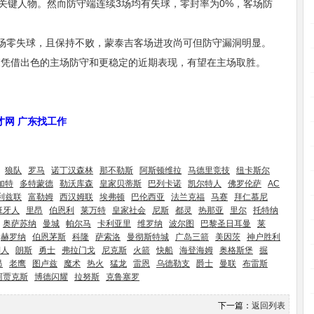
端关键人物。然而防守端连续3场均有失球，零封率为0%，客场防
场零失球，且保持不败，蒙泰吉客场进攻尚可但防守漏洞明显。
森凭借出色的主场防守和更稳定的近期表现，有望在主场取胜。
人才网 广东找工作
狼队
罗马
诺丁汉森林
那不勒斯
阿斯顿维拉
马德里竞技
纽卡斯尔
加特
多特蒙德
勒沃库森
皇家贝蒂斯
巴列卡诺
凯尔特人
佛罗伦萨
AC
利兹联
富勒姆
西汉姆联
埃弗顿
巴伦西亚
法兰克福
马赛
拜仁慕尼
班牙人
里昂
伯恩利
莱万特
皇家社会
尼斯
都灵
热那亚
里尔
托特纳
奥萨苏纳
曼城
帕尔马
卡利亚里
维罗纳
波尔图
巴黎圣日耳曼
莱
赫罗纳
伯恩茅斯
科隆
萨索洛
曼彻斯特城
广岛三箭
美因茨
神户胜利
湖人
朗斯
勇士
弗拉门戈
尼克斯
火箭
快船
海登海姆
奥格斯堡
掘
昂
老鹰
图卢兹
魔术
热火
猛龙
雷恩
乌德勒支
爵士
曼联
布雷斯
阿贾克斯
博德闪耀
拉努斯
克鲁塞罗
下一篇：
返回列表