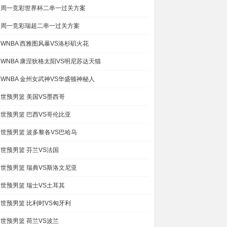
周一竞彩世界杯二串一过关方案
周一竞彩瑞超二串一过关方案
WNBA 西雅图风暴VS洛杉矶火花
WNBA 康涅狄格太阳VS明尼苏达天猫
WNBA 金州女武神VS华盛顿神秘人
世预男篮 美国VS墨西哥
世预男篮 巴西VS哥伦比亚
世预男篮 波多黎各VS巴哈马
世预男篮 芬兰VS法国
世预男篮 瑞典VS斯洛文尼亚
世预男篮 瑞士VS土耳其
世预男篮 比利时VS匈牙利
世预男篮 荷兰VS波兰