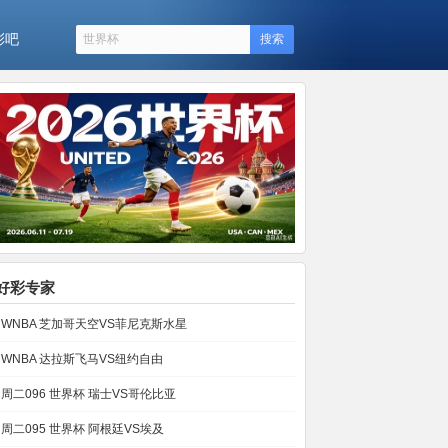
彩吧
搜索
好彩专家
WNBA 芝加哥天空VS菲尼克斯水星
WNBA 达拉斯飞马VS纽约自由
周二096 世界杯 瑞士VS哥伦比亚
周二095 世界杯 阿根廷VS埃及