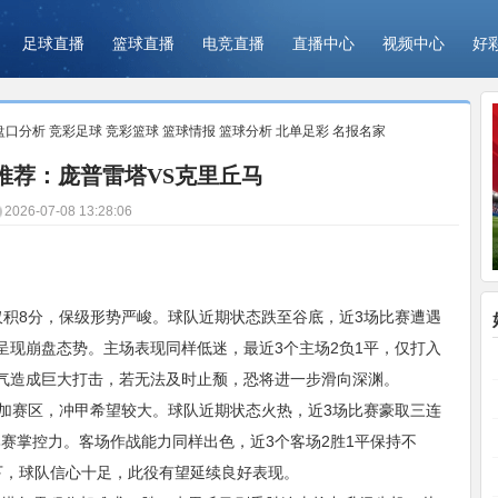
足球直播
篮球直播
电竞直播
直播中心
视频中心
好
盘口分析
竞彩足球
竞彩篮球
篮球情报
篮球分析
北单足彩
名报名家
推荐：庞普雷塔VS克里丘马
2026-07-08 13:28:06
仅积8分，保级形势严峻。球队近期状态跌至谷底，近3场比赛遭遇
呈现崩盘态势。主场表现同样低迷，最近3个主场2负1平，仅打入
气造成巨大打击，若无法及时止颓，恐将进一步滑向深渊。
附加赛区，冲甲希望较大。球队近期状态火热，近3场比赛豪取三连
赛掌控力。客场作战能力同样出色，近3个客场2胜1平保持不
下，球队信心十足，此役有望延续良好表现。