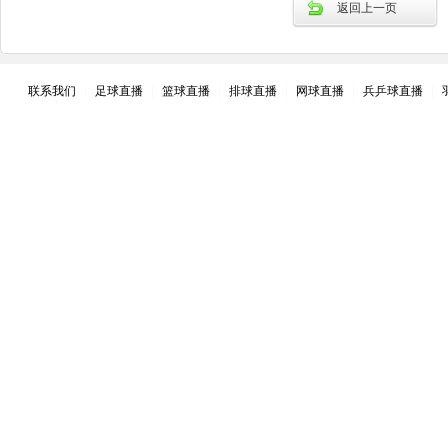
返回上一页
联系我们
|
足球直播
|
篮球直播
|
排球直播
|
网球直播
|
兵乒球直播
|