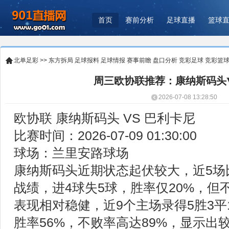
首页
赛前分析
足球直播
篮球
北单足彩
>>
东方拆局
足球报料
足球情报
赛事前瞻
盘口分析
竞彩足球
竞彩篮
周三欧协联推荐：康纳斯码头
2026-07-08 13:28:50
欧协联 康纳斯码头 VS 巴利卡尼
比赛时间：2026-07-09 01:30:00
球场：兰里安路球场
康纳斯码头近期状态起伏较大，近5场
战绩，进4球失5球，胜率仅20%，但
表现相对稳健，近9个主场录得5胜3平1
胜率56%，不败率高达89%，显示出