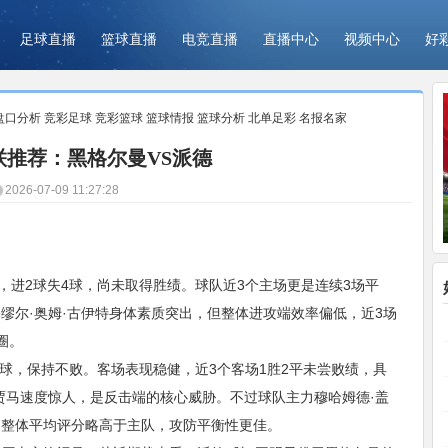
足球直播
篮球直播
电竞直播
直播中心
视频中心
好
盘口分析
竞彩足球
竞彩篮球
篮球情报
篮球分析
北单足彩
名报名家
联推荐：黑格尔曼VS派德
2026-07-09 11:27:28
，进2球失4球，尚未取得胜绩。球队近3个主场更是连续3场平
缪尔·奥姆·古伊特身体素质突出，但整体进攻端效率偏低，近3场
圈。
3球，保持不败。客场表现稳健，近3个客场1胜2平未尝败绩，具
贾马速度惊人，是反击端的核心威胁。不过球队主力穆哈姆德·盖
。整体平均评分略高于主队，攻防平衡性更佳。