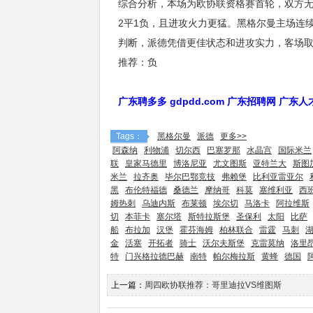
综合分析，本场为欧协联资格赛首轮，双方无
2平1负，且进攻火力更猛。黑格尔曼主场连
判断，派德凭借更佳状态和进攻实力，客场
推荐：负
广东聘多多 gdpdd.com 广东招聘网 广东
Tags：
黑格尔曼
派德
更多>>
阿森纳
利物浦
切尔西
巴塞罗那
水晶宫
国际米兰
联
皇家马德里
博洛尼亚
尤文图斯
亚特兰大
斯图
米兰
拉齐奥
毕尔巴鄂竞技
弗赖堡
比利亚雷亚尔
黑
布伦特福德
桑德兰
摩纳哥
科莫
塞维利亚
西
姆热刺
乌迪内斯
布莱顿
埃尔切
马洛卡
阿拉维斯
切
本菲卡
塞尔塔
斯特拉斯堡
圣保利
太阳
比萨
船
布拉加
汉堡
霍芬海姆
柏林联合
雷霆
马刺
金
活塞
开拓者
骑士
沃尔夫斯堡
克雷莫纳
洛里
特
门兴格拉德巴赫
南特
帕尔梅拉斯
黄蜂
德国
上一篇：
周四欧协联推荐：哥里迪拉VS维图斯