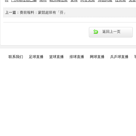
特
门兴格拉德巴赫
南特
帕尔梅拉斯
黄蜂
阿贾克斯
博德闪耀
拉努斯
克鲁
上一篇：
賽前報料：蒙競超班有「芬」
返回上一页
联系我们
|
足球直播
|
篮球直播
|
排球直播
|
网球直播
|
兵乒球直播
|