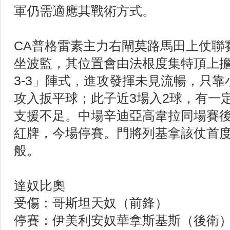
軍仍需適應其戰術方式。
CA普格雷素主力右閘莫路馬田上仗聯
坐波監，其位置會由法根度集特頂上擔
3-3」陣式，進攻發揮未見流暢，只
攻入扳平球；此子近3場入2球，有一
支援不足。中場辛迪亞高韋拉同場賽
紅牌，今場停賽。門將列基拿該仗首
般。
達奴比奧
受傷：哥斯坦天奴（前鋒）
停賽：伊美利安奴華拿斯基斯（後衛