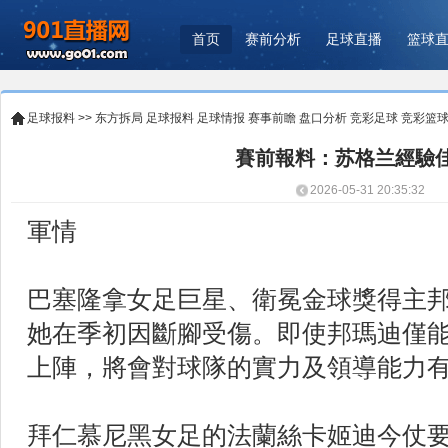
首页
赛前分析
足球直播
篮球
足球报料
>>
东方拆局
足球报料
足球情报
赛事前瞻
盘口分析
竞彩足球
竞彩篮
賽前報料：苏格兰經驗
2026-05-31 20:35:32
軍情
巴塞隆拿女足巨星、衛冕金球獎得主
她在季初因斷腳受傷。即使邦瑪迪僅
上陣，將會對球隊的實力及領導能力
拜仁慕尼黑女足的法蘭絲卡姬迪今仗