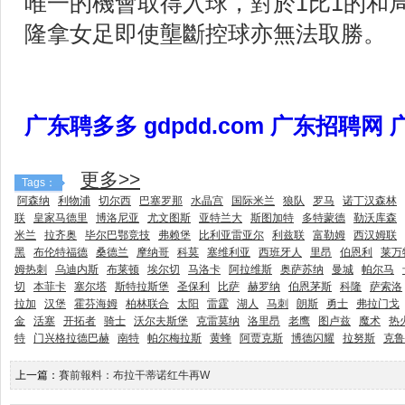
唯一的機會取得入球，對於1比1的和
隆拿女足即使壟斷控球亦無法取勝。
广东聘多多 gdpdd.com 广东招聘网
更多>>
Tags：
阿森纳
利物浦
切尔西
巴塞罗那
水晶宫
国际米兰
狼队
罗马
诺丁汉森林
联
皇家马德里
博洛尼亚
尤文图斯
亚特兰大
斯图加特
多特蒙德
勒沃库森
米兰
拉齐奥
毕尔巴鄂竞技
弗赖堡
比利亚雷亚尔
利兹联
富勒姆
西汉姆联
黑
布伦特福德
桑德兰
摩纳哥
科莫
塞维利亚
西班牙人
里昂
伯恩利
莱万
姆热刺
乌迪内斯
布莱顿
埃尔切
马洛卡
阿拉维斯
奥萨苏纳
曼城
帕尔马
切
本菲卡
塞尔塔
斯特拉斯堡
圣保利
比萨
赫罗纳
伯恩茅斯
科隆
萨索洛
拉加
汉堡
霍芬海姆
柏林联合
太阳
雷霆
湖人
马刺
朗斯
勇士
弗拉门戈
金
活塞
开拓者
骑士
沃尔夫斯堡
克雷莫纳
洛里昂
老鹰
图卢兹
魔术
热
特
门兴格拉德巴赫
南特
帕尔梅拉斯
黄蜂
阿贾克斯
博德闪耀
拉努斯
克鲁
上一篇：
賽前報料：布拉干蒂诺红牛再W