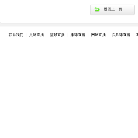
返回上一页
联系我们
|
足球直播
|
篮球直播
|
排球直播
|
网球直播
|
兵乒球直播
|