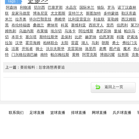
更多>>
Tags：
阿森纳
利物浦
切尔西
巴塞罗那
水晶宫
国际米兰
狼队
罗马
诺丁汉森林
联
皇家马德里
博洛尼亚
尤文图斯
亚特兰大
斯图加特
多特蒙德
勒沃库森
米兰
拉齐奥
毕尔巴鄂竞技
弗赖堡
比利亚雷亚尔
利兹联
富勒姆
西汉姆联
黑
布伦特福德
桑德兰
摩纳哥
科莫
塞维利亚
西班牙人
里昂
伯恩利
莱万
姆热刺
乌迪内斯
布莱顿
埃尔切
马洛卡
阿拉维斯
奥萨苏纳
曼城
帕尔马
切
本菲卡
塞尔塔
斯特拉斯堡
圣保利
比萨
赫罗纳
伯恩茅斯
科隆
萨索洛
拉加
汉堡
霍芬海姆
柏林联合
太阳
雷霆
湖人
马刺
朗斯
勇士
弗拉门戈
金
活塞
开拓者
骑士
沃尔夫斯堡
克雷莫纳
洛里昂
老鹰
图卢兹
魔术
热
特
门兴格拉德巴赫
南特
帕尔梅拉斯
黄蜂
阿贾克斯
博德闪耀
拉努斯
克鲁
上一篇：
賽前報料：彭拿路態勇要追
返回上一页
联系我们
|
足球直播
|
篮球直播
|
排球直播
|
网球直播
|
兵乒球直播
|