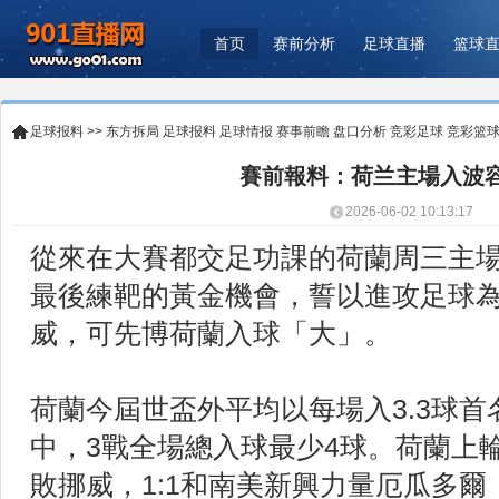
首页
赛前分析
足球直播
篮球
足球报料
>>
东方拆局
足球报料
足球情报
赛事前瞻
盘口分析
竞彩足球
竞彩篮
賽前報料：荷兰主場入波
2026-06-02 10:13:17
從來在大賽都交足功課的荷蘭周三主
最後練靶的黃金機會，誓以進攻足球
威，可先博荷蘭入球「大」。
荷蘭今屆世盃外平均以每場入3.3球首
中，3戰全場總入球最少4球。荷蘭上輪
敗挪威，1:1和南美新興力量厄瓜多