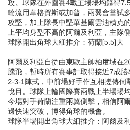
攻。球隊在外圍賽4戰主場場均錄得7.
輪流用韋格賀斯或加普，兩翼會嘗試
攻堅，加上隊長中堅華基爾雲迪積克
上平均身型不高的阿爾及利亞，主隊
球隊開出角球大細推介：荷蘭[5.5]大
阿爾及利亞自從由東歐主帥柏度域在20
騰飛，暫時所有賽事計取得接近7成勝率，
2-3-1陣式，中前場好手作互相搓傳
悅目。球隊上輪國際賽兩戰上半場場均
今場對手荷蘭注重兩翼側擊，相信阿
邊快速突破，博得角球的機會。
球隊半場開出角球大細推介：阿爾及利亞[