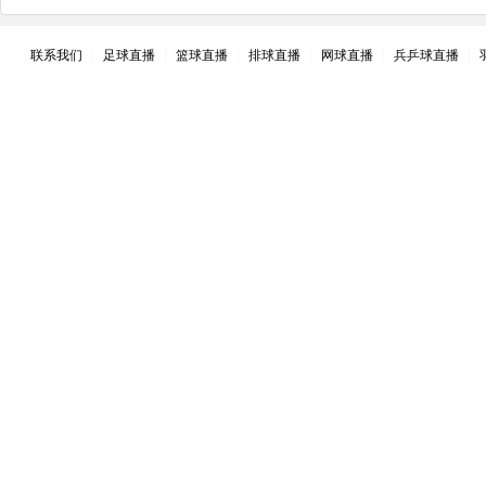
联系我们
|
足球直播
|
篮球直播
|
排球直播
|
网球直播
|
兵乒球直播
|