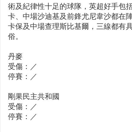
術及紀律性十足的球隊，英超好手包
卡、中場沙迪基及前鋒尤尼韋沙都在
卡保及中場查理斯比基爾，三線都有
俗。
丹麥
受傷：／
停賽：／
剛果民主共和國
受傷：／
停賽：／