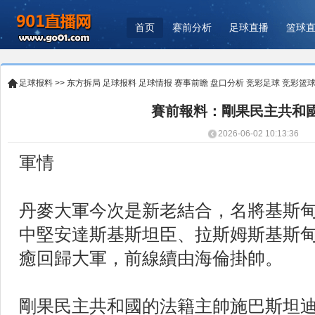
首页
赛前分析
足球直播
篮球
足球报料
>>
东方拆局
足球报料
足球情报
赛事前瞻
盘口分析
竞彩足球
竞彩篮
賽前報料：剛果民主共和
2026-06-02 10:13:36
軍情
丹麥大軍今次是新老結合，名將基斯
中堅安達斯基斯坦臣、拉斯姆斯基斯
癒回歸大軍，前線續由海倫掛帥。
剛果民主共和國的法籍主帥施巴斯坦