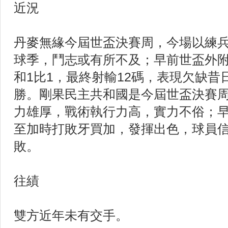
近況
丹麥無緣今屆世盃決賽周，今場以練
球季，鬥志或有所不及；早前世盃外
和1比1，最終射輸12碼，表現欠缺昔
勝。剛果民主共和國是今屆世盃決賽
力雄厚，戰術執行力高，實力不俗；
至加時打敗牙買加，發揮出色，球員
敗。
往績
雙方近年未有交手。