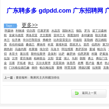
广东聘多多 gdpdd.com 广东招聘网
更多>>
Tags：
阿森纳
利物浦
切尔西
巴塞罗那
水晶宫
国际米兰
狼队
罗马
诺丁汉森林
联
皇家马德里
博洛尼亚
尤文图斯
亚特兰大
斯图加特
多特蒙德
勒沃库森
米兰
拉齐奥
毕尔巴鄂竞技
弗赖堡
比利亚雷亚尔
利兹联
富勒姆
西汉姆联
黑
布伦特福德
桑德兰
摩纳哥
科莫
塞维利亚
西班牙人
里昂
伯恩利
莱万
姆热刺
乌迪内斯
布莱顿
埃尔切
马洛卡
阿拉维斯
奥萨苏纳
曼城
帕尔马
切
本菲卡
塞尔塔
斯特拉斯堡
圣保利
比萨
赫罗纳
伯恩茅斯
科隆
萨索洛
拉加
汉堡
霍芬海姆
柏林联合
太阳
雷霆
湖人
马刺
朗斯
勇士
弗拉门戈
金
活塞
开拓者
骑士
沃尔夫斯堡
克雷莫纳
洛里昂
老鹰
图卢兹
魔术
热
特
门兴格拉德巴赫
南特
帕尔梅拉斯
黄蜂
阿贾克斯
博德闪耀
拉努斯
克鲁
上一篇：
賽前報料：剛果民主共和國頂得住
返回上一页