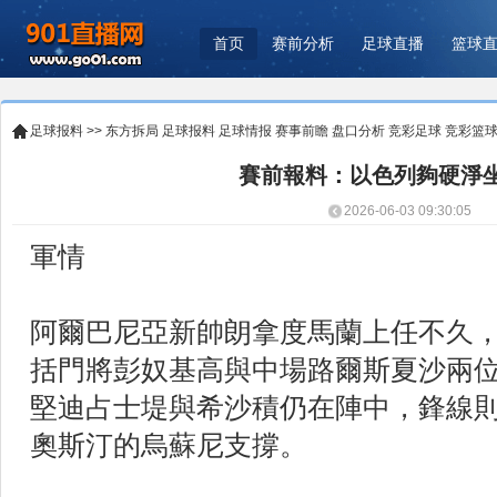
首页
赛前分析
足球直播
篮球
足球报料
>>
东方拆局
足球报料
足球情报
赛事前瞻
盘口分析
竞彩足球
竞彩篮
賽前報料：以色列夠硬淨
2026-06-03 09:30:05
軍情
阿爾巴尼亞新帥朗拿度馬蘭上任不久
括門將彭奴基高與中場路爾斯夏沙兩
堅迪占士堤與希沙積仍在陣中，鋒線則
奧斯汀的烏蘇尼支撐。