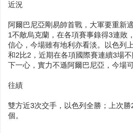
近況
阿爾巴尼亞剛易帥首戰，大軍要重新適
1不敵烏克蘭，在各項賽事錄得3連敗
信心，今場雖有地利亦看淡。以色列
和2比2，近期在各項國際賽連續3場
下一心，實力不遜阿爾巴尼亞，今場
往績
雙方近3次交手，以色列全勝；上次勝2
個。