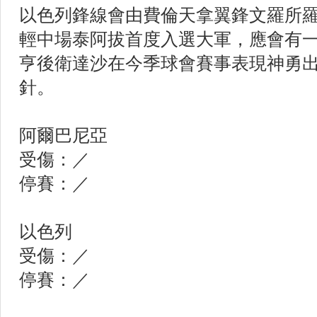
以色列鋒線會由費倫天拿翼鋒文羅所
輕中場泰阿拔首度入選大軍，應會有
亨後衛達沙在今季球會賽事表現神勇
針。
阿爾巴尼亞
受傷：／
停賽：／
以色列
受傷：／
停賽：／