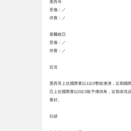
墨西哥
受傷：／
停賽：／
塞爾維亞
受傷：／
停賽：／
近況
墨西哥上仗國際賽以1比0擊敗澳洲，近期國
亞上仗國際賽以0比3敗予佛得角，近期表現
看好。
往績