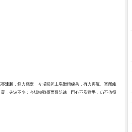
際賽連勝，鋒力穩定；今場回師主場繼續練兵，有力再贏。塞爾維
反覆，失波不少；今場轉戰墨西哥陪練，鬥心不及對手，仍不值得