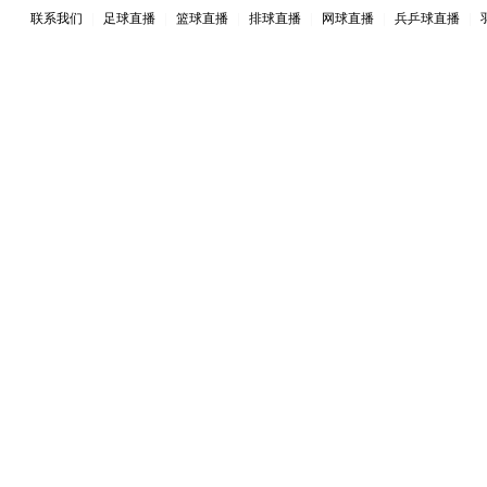
联系我们
|
足球直播
|
篮球直播
|
排球直播
|
网球直播
|
兵乒球直播
|