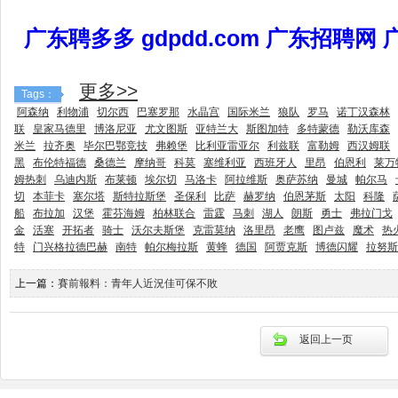
广东聘多多 gdpdd.com 广东招聘网
更多>>
Tags：
阿森纳
利物浦
切尔西
巴塞罗那
水晶宫
国际米兰
狼队
罗马
诺丁汉森林
联
皇家马德里
博洛尼亚
尤文图斯
亚特兰大
斯图加特
多特蒙德
勒沃库森
米兰
拉齐奥
毕尔巴鄂竞技
弗赖堡
比利亚雷亚尔
利兹联
富勒姆
西汉姆联
黑
布伦特福德
桑德兰
摩纳哥
科莫
塞维利亚
西班牙人
里昂
伯恩利
莱万
姆热刺
乌迪内斯
布莱顿
埃尔切
马洛卡
阿拉维斯
奥萨苏纳
曼城
帕尔马
切
本菲卡
塞尔塔
斯特拉斯堡
圣保利
比萨
赫罗纳
伯恩茅斯
太阳
科隆
船
布拉加
汉堡
霍芬海姆
柏林联合
雷霆
马刺
湖人
朗斯
勇士
弗拉门戈
金
活塞
开拓者
骑士
沃尔夫斯堡
克雷莫纳
洛里昂
老鹰
图卢兹
魔术
热
特
门兴格拉德巴赫
南特
帕尔梅拉斯
黄蜂
德国
阿贾克斯
博德闪耀
拉努斯
上一篇：
賽前報料：青年人近況佳可保不敗
返回上一页