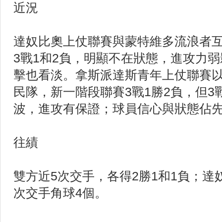
近況
達奴比奧上仗聯賽與蒙特維多流浪者
3戰1和2負，明顯不在狀態，進攻力
擊也看淡。拿斯派達斯青年上仗聯賽以
民隊，新一階段聯賽3戰1勝2負，但3
波，進攻有保證；球員信心與狀態佔
往績
雙方近5次交手，各得2勝1和1負；達
次交手角球4個。