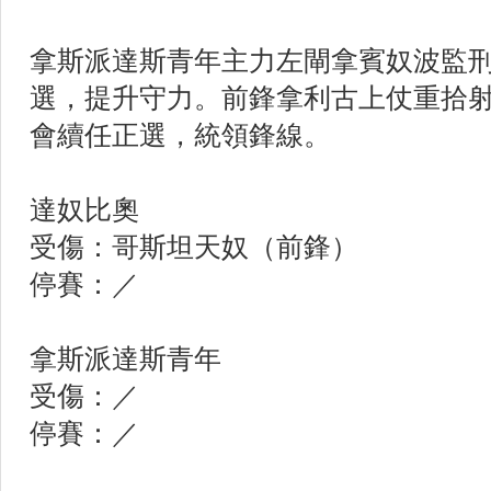
拿斯派達斯青年主力左閘拿賓奴波監
選，提升守力。前鋒拿利古上仗重拾
會續任正選，統領鋒線。
達奴比奧
受傷：哥斯坦天奴（前鋒）
停賽：／
拿斯派達斯青年
受傷：／
停賽：／