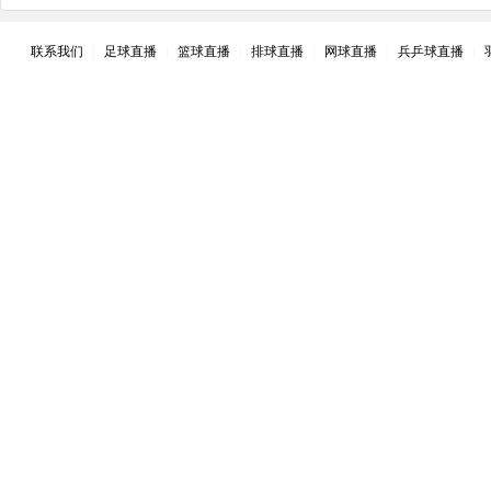
联系我们
|
足球直播
|
篮球直播
|
排球直播
|
网球直播
|
兵乒球直播
|