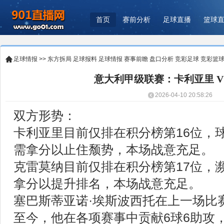
首页
赛前分析
足球直播
篮球
足球情报
>>
东方拆局
足球报料
足球情报
赛事前瞻
盘口分析
竞彩足球
竞彩篮
意大利甲级联赛：卡利亚里 V
2026-04-10 20:58:26
双方形势：
卡利亚里目前仅排在积分榜第16位，
需拿分以止住颓势，本场战意充足。
克雷莫纳目前仅排在积分榜第17位，
拿分以提升排名，本场战意充足。
塞巴斯蒂亚诺·埃斯波西托在上一场比
至今，他在各项赛事中贡献6球6助攻