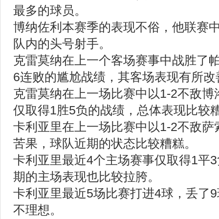
最多的球员。
博纳佐利本赛季的表现不俗，他联赛中
队内的头号射手。
克雷莫纳在上一个客场赛事中战胜了
6连败的尴尬战绩，其客场表现有所改
克雷莫纳在上一场比赛中以1-2不敌博
仅取得1胜5负的战绩，总体表现比较
卡利亚里在上一场比赛中以1-2不敌萨
苦果，球队近期的状态比较糟糕。
卡利亚里最近4个主场赛事仅取得1平
期的主场表现也比较拉胯。
卡利亚里最近5场比赛打进4球，丢了
不理想。