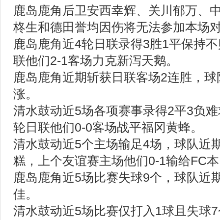
鹿岛鹿角后卫安西幸辉、关川郁万、
柊生和德田誉均因伤将无法参加本场
鹿岛鹿角近4轮日联录得3胜1平保持
联他们2-1客场力克新泻天鹅。
鹿岛鹿角近期斩获日联客场2连胜，球
涨。
清水鼓动近5场各项赛事录得2平3负
轮日联他们0-0客场战平福冈黄蜂。
清水鼓动近5个主场输足4场，球队近
糕，上个友谊赛主场他们0-1输给FC
鹿岛鹿角近5场比赛失球9个，球队近
佳。
清水鼓动近5场比赛仅打入1球且失球