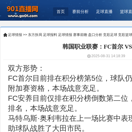
首页
赛前分析
足球直播
篮球
足球情报
>>
东方拆局
足球报料
足球情报
赛事前瞻
盘口分析
竞彩足球
竞彩篮
韩国职业联赛：FC首尔 VS
2025-08-31 14:18:39
双方形势：
FC首尔目前排在积分榜第5位，球队
附加赛资格，本场战意充足。
FC安养目前仅排在积分榜倒数第二位
排名，本场战意充足。
马特乌斯·奥利韦拉在上一场比赛中表
助球队战胜了大田市民。