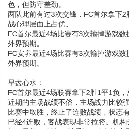
色，但防守差劲。
两队此前有过3次交锋，FC首尔拿下2
战心理层面上占优。
FC首尔最近4场比赛有3次输掉游戏
外界预期。
FC安养最近4场比赛有3次输掉游戏
外界预期。
早盘心水：
FC首尔最近4场联赛拿下2胜1平1负
近期的主场战绩不俗，主场战力比较强
比赛中取胜，终止了连败战绩，状态
已经4连败，客战表现非常拉胯。机构开