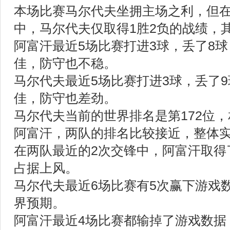
本场比赛马尔代夫坐拥主场之利，但在
中，马尔代夫仅取得1胜2负的战绩，
阿富汗最近5场比赛打进3球，丢了8
佳，防守也不稳。
马尔代夫最近5场比赛打进3球，丢了
佳，防守也差劲。
马尔代夫当前的世界排名是第172位，
阿富汗，两队的排名比较接近，整体
在两队最近的2次交锋中，阿富汗取得
占据上风。
马尔代夫最近6场比赛有5次赢下游戏
界预期。
阿富汗最近4场比赛都输掉了游戏数据