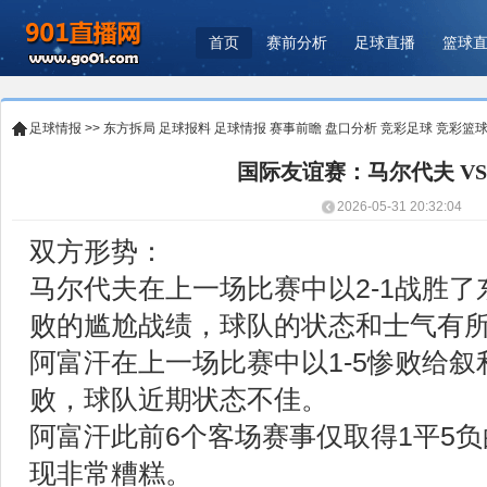
首页
赛前分析
足球直播
篮球
足球情报
>>
东方拆局
足球报料
足球情报
赛事前瞻
盘口分析
竞彩足球
竞彩篮
国际友谊赛：马尔代夫 VS
2026-05-31 20:32:04
双方形势：
马尔代夫在上一场比赛中以2-1战胜了
败的尴尬战绩，球队的状态和士气有
阿富汗在上一场比赛中以1-5惨败给
败，球队近期状态不佳。
阿富汗此前6个客场赛事仅取得1平5
现非常糟糕。