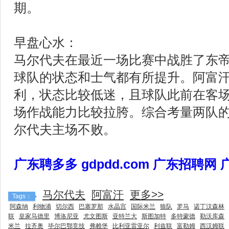
期。
早盘心水：
马尔代夫在最近一场比赛中战胜了东
球队的状态和士气都有所提升。阿富
利，状态比较低迷，且球队此前在客
场作战能力比较拉胯。综合考量两队
尔代夫主场不败。
广东聘多多 gdpdd.com 广东招聘网
马尔代夫
阿富汗
更多>>
Tags：
阿森纳
利物浦
切尔西
巴塞罗那
水晶宫
国际米兰
狼队
罗马
诺丁汉森林
联
皇家马德里
博洛尼亚
尤文图斯
亚特兰大
斯图加特
多特蒙德
勒沃库森
米兰
拉齐奥
毕尔巴鄂竞技
弗赖堡
比利亚雷亚尔
利兹联
富勒姆
西汉姆联