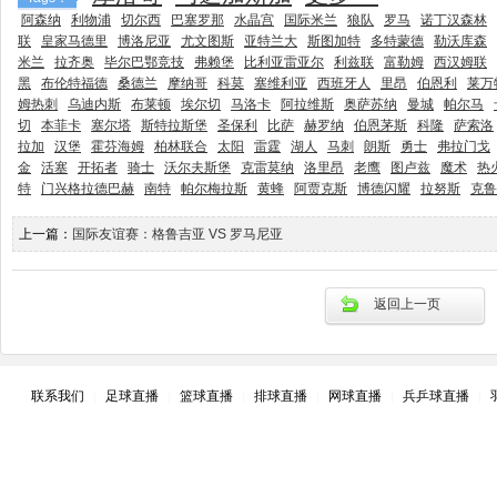
阿森纳
利物浦
切尔西
巴塞罗那
水晶宫
国际米兰
狼队
罗马
诺丁汉森林
联
皇家马德里
博洛尼亚
尤文图斯
亚特兰大
斯图加特
多特蒙德
勒沃库森
米兰
拉齐奥
毕尔巴鄂竞技
弗赖堡
比利亚雷亚尔
利兹联
富勒姆
西汉姆联
黑
布伦特福德
桑德兰
摩纳哥
科莫
塞维利亚
西班牙人
里昂
伯恩利
莱万
姆热刺
乌迪内斯
布莱顿
埃尔切
马洛卡
阿拉维斯
奥萨苏纳
曼城
帕尔马
切
本菲卡
塞尔塔
斯特拉斯堡
圣保利
比萨
赫罗纳
伯恩茅斯
科隆
萨索洛
拉加
汉堡
霍芬海姆
柏林联合
太阳
雷霆
湖人
马刺
朗斯
勇士
弗拉门戈
金
活塞
开拓者
骑士
沃尔夫斯堡
克雷莫纳
洛里昂
老鹰
图卢兹
魔术
热
特
门兴格拉德巴赫
南特
帕尔梅拉斯
黄蜂
阿贾克斯
博德闪耀
拉努斯
克鲁
上一篇：
国际友谊赛：格鲁吉亚 VS 罗马尼亚
返回上一页
联系我们
|
足球直播
|
篮球直播
|
排球直播
|
网球直播
|
兵乒球直播
|