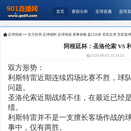
首页
赛前分析
足球直播
篮球
足球情报
>>
东方拆局
足球报料
足球情报
赛事前瞻
盘口分析
竞彩足球
竞彩篮
阿根廷杯：圣洛伦索 VS 
2026-06-01 20:16:52
双方形势：
利斯特雷近期连续四场比赛不胜，球
问题。
圣洛伦索近期战绩不佳，在最近已经
绩。
利斯特雷并不是一支擅长客场作战的球
事中，仅有两胜。