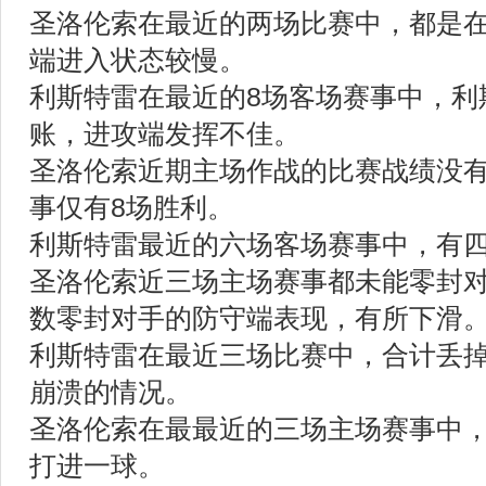
圣洛伦索在最近的两场比赛中，都是
端进入状态较慢。
利斯特雷在最近的8场客场赛事中，利
账，进攻端发挥不佳。
圣洛伦索近期主场作战的比赛战绩没有
事仅有8场胜利。
利斯特雷最近的六场客场赛事中，有
圣洛伦索近三场主场赛事都未能零封
数零封对手的防守端表现，有所下滑
利斯特雷在最近三场比赛中，合计丢掉
崩溃的情况。
圣洛伦索在最最近的三场主场赛事中
打进一球。