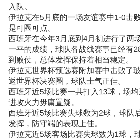
入队。
伊拉克在5月底的一场友谊赛中1-0击
是可圈可点。
西班牙在今年3月底到4月初进行了两
一平的成绩，球队各战线赛事已经有2
到败仗，总体发挥保持着相当稳定。
伊拉克世界杯预选赛附加赛中击败了玻
返世界杯决赛圈，球队士气正佳。
西班牙近5场比赛一共打入13球，场
进攻火力毋庸置疑。
西班牙近5场比赛失球数为2球，球队
发挥，防守端的表现上佳。
伊拉克近5场客场比赛失球数为1球，