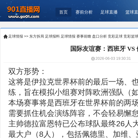
首页
赛前分析
足球直播
篮球
足球情报
>>
东方拆局
足球报料
足球情报
赛事前瞻
盘口分析
竞彩足球
竞彩篮
国际友谊赛：西班牙 VS
2026-06-03 19:30:31
双方形势：
这将是伊拉克世界杯前的最后一场、
练，旨在模拟小组赛对阵欧洲强队（
本场赛事将是西班牙在世界杯前的两
需要抓住机会演练阵容，不会轻易懈
主帅德拉富恩特已公布球队最终26人
最大户（8人），包括佩德里、加维、