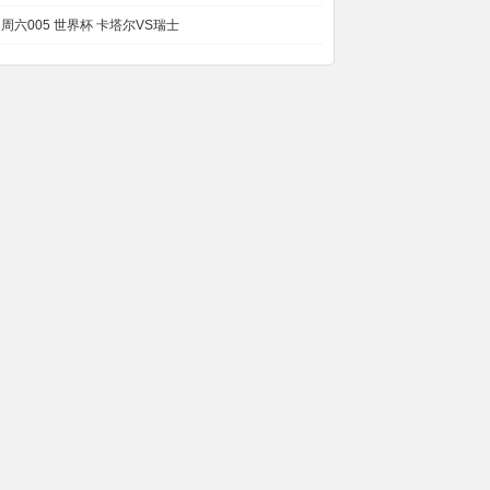
周六005 世界杯 卡塔尔VS瑞士