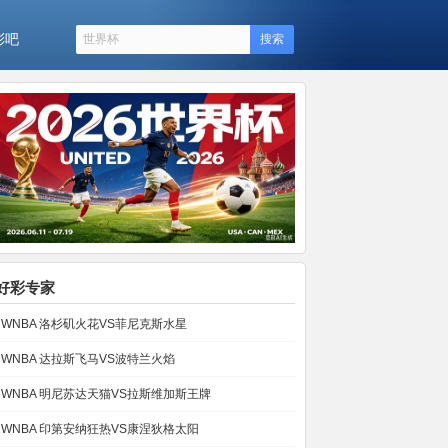
彩吧
搜索
好彩专家
WNBA 洛杉矶火花VS菲尼克斯水星
WNBA 达拉斯飞马VS波特兰火焰
WNBA 明尼苏达天猫VS拉斯维加斯王牌
WNBA 印第安纳狂热VS康涅狄格太阳