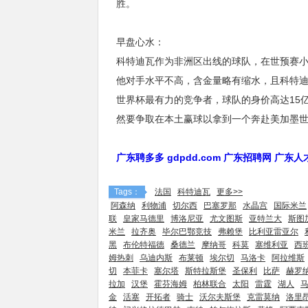
胜。
早盘心水：
科特迪瓦作为非洲区出线的球队，在世预赛小
他对手水平不高，含金量略有缩水，且科特迪
世界杯最有力的竞争者，球队的身价高达15
然要争取在本土赢球以拿到一个奔赴美加墨
广东聘多多 gdpdd.com 广东招聘网 广东
Tags：
法国
科特迪瓦
更多>>
阿森纳
利物浦
切尔西
巴塞罗那
水晶宫
国际米兰
联
皇家马德里
博洛尼亚
尤文图斯
亚特兰大
斯图
米兰
拉齐奥
毕尔巴鄂竞技
弗赖堡
比利亚雷亚尔
黑
布伦特福德
桑德兰
摩纳哥
科莫
塞维利亚
西
姆热刺
乌迪内斯
布莱顿
埃尔切
马洛卡
阿拉维斯
切
本菲卡
塞尔塔
斯特拉斯堡
圣保利
比萨
赫罗
拉加
汉堡
霍芬海姆
柏林联合
太阳
雷霆
湖人
金
活塞
开拓者
骑士
沃尔夫斯堡
克雷莫纳
洛里