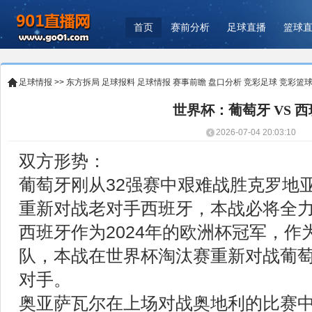
首页
赛前分析
足球直播
篮球
足球情报
>>
东方拆局
足球报料
足球情报
赛事前瞻
盘口分析
竞彩足球
竞彩篮
世界杯：葡萄牙 VS 
2026-07-04 20:03:10
双方形势：
葡萄牙刚从32强赛中艰难战胜克罗地
重新对战老对手西班牙，本战必将全
西班牙作为2024年的欧洲杯冠军，作
队，本战在世界杯淘汰赛重新对战葡
对手。
奥亚萨瓦尔在上场对战奥地利的比赛中