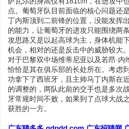
萨瓦尔的身高仅有181cm，在进攻中
点。葡萄牙队目前面临的核心问题还是
丁内斯顶到二前锋的位置，没能发挥
的能力，让葡萄牙的进攻只能围绕两
攻思路又是以起高球为主，身体机能下
机会，相对的还是反击中的威胁较大
对于巴黎双中场维蒂尼亚以及若昂·内
恰恰是其在俱乐部的长处所在。考虑
功拿下了西班牙，且主帅马丁内斯在
的调整的，两队此前的交手也是多次
牙常规时间不败，如果到了点球大战
获胜的一方。
广东聘多多 gdpdd.com 广东招聘网