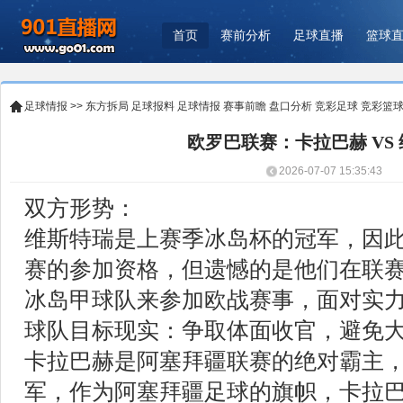
首页
赛前分析
足球直播
篮球
足球情报
>>
东方拆局
足球报料
足球情报
赛事前瞻
盘口分析
竞彩足球
竞彩篮
欧罗巴联赛：卡拉巴赫 VS
2026-07-07 15:35:43
双方形势：
维斯特瑞是上赛季冰岛杯的冠军，因
赛的参加资格，但遗憾的是他们在联
冰岛甲球队来参加欧战赛事，面对实
球队目标现实：争取体面收官，避免
卡拉巴赫是阿塞拜疆联赛的绝对霸主
军，作为阿塞拜疆足球的旗帜，卡拉