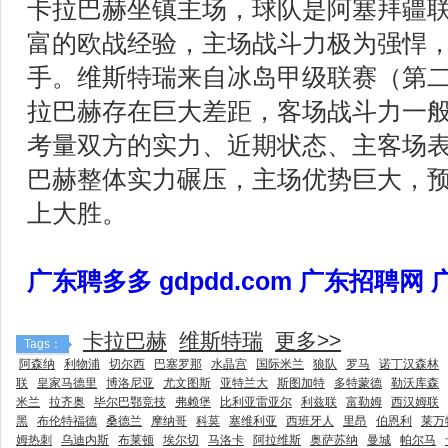
卡拉巴赫坐镇主场，球队是阿塞拜疆
富的欧战经验，主场战斗力极为强悍
手。维斯特瑞来自冰岛甲级联赛（第
拉巴赫存在巨大差距，客场战斗力一
考量双方的实力、近期状态、主客场
巴赫整体实力碾压，主场优势巨大，预
上大胜。
广东聘多多 gdpdd.com 广东招聘网
卡拉巴赫
维斯特瑞
更多>>
Tags：
阿森纳
利物浦
切尔西
巴塞罗那
水晶宫
国际米兰
狼队
罗马
诺丁汉森林
联
皇家马德里
博洛尼亚
尤文图斯
亚特兰大
斯图加特
多特蒙德
勒沃库森
米兰
拉齐奥
毕尔巴鄂竞技
弗赖堡
比利亚雷亚尔
利兹联
富勒姆
西汉姆联
黑
布伦特福德
桑德兰
摩纳哥
科莫
塞维利亚
西班牙人
里昂
伯恩利
莱万
姆热刺
乌迪内斯
布莱顿
埃尔切
马洛卡
阿拉维斯
奥萨苏纳
曼城
帕尔马