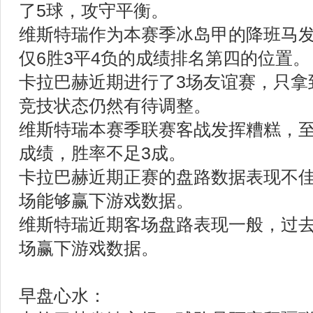
了5球，攻守平衡。
维斯特瑞作为本赛季冰岛甲的降班马
仅6胜3平4负的成绩排名第四的位置。
卡拉巴赫近期进行了3场友谊赛，只拿
竞技状态仍然有待调整。
维斯特瑞本赛季联赛客战发挥糟糕，至
成绩，胜率不足3成。
卡拉巴赫近期正赛的盘路数据表现不佳
场能够赢下游戏数据。
维斯特瑞近期客场盘路表现一般，过去
场赢下游戏数据。
早盘心水：