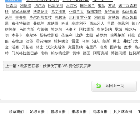
阿森纳
利物浦
切尔西
巴塞罗那
水晶宫
国际米兰
狼队
罗马
诺丁汉森林
联
皇家马德里
博洛尼亚
尤文图斯
亚特兰大
斯图加特
多特蒙德
勒沃库森
米兰
拉齐奥
毕尔巴鄂竞技
弗赖堡
比利亚雷亚尔
利兹联
富勒姆
西汉姆联
黑
布伦特福德
桑德兰
摩纳哥
科莫
塞维利亚
西班牙人
里昂
伯恩利
莱万
姆热刺
乌迪内斯
布莱顿
埃尔切
马洛卡
阿拉维斯
奥萨苏纳
曼城
帕尔马
切
本菲卡
塞尔塔
斯特拉斯堡
圣保利
比萨
太阳
赫罗纳
伯恩茅斯
科隆
船
布拉加
汉堡
霍芬海姆
柏林联合
雷霆
马刺
湖人
朗斯
勇士
弗拉门戈
金
活塞
开拓者
骑士
沃尔夫斯堡
克雷莫纳
洛里昂
老鹰
图卢兹
魔术
热
特
门兴格拉德巴赫
南特
帕尔梅拉斯
黄蜂
德国
阿贾克斯
博德闪耀
拉努斯
上一篇：
欧罗巴联赛：伏伊伏丁那 VS 费伦茨瓦罗斯
返回上一页
联系我们
|
足球直播
|
篮球直播
|
排球直播
|
网球直播
|
兵乒球直播
|