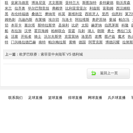
联
皇家马德里
博洛尼亚
尤文图斯
亚特兰大
斯图加特
多特蒙德
勒沃库森
米兰
拉齐奥
毕尔巴鄂竞技
弗赖堡
比利亚雷亚尔
利兹联
富勒姆
西汉姆联
黑
布伦特福德
桑德兰
摩纳哥
科莫
塞维利亚
西班牙人
里昂
伯恩利
莱万
姆热刺
乌迪内斯
布莱顿
埃尔切
马洛卡
阿拉维斯
奥萨苏纳
曼城
帕尔马
切
本菲卡
塞尔塔
斯特拉斯堡
圣保利
比萨
太阳
赫罗纳
伯恩茅斯
科隆
船
布拉加
汉堡
霍芬海姆
柏林联合
雷霆
马刺
湖人
朗斯
勇士
弗拉门戈
金
活塞
开拓者
骑士
沃尔夫斯堡
克雷莫纳
洛里昂
老鹰
图卢兹
魔术
热
特
门兴格拉德巴赫
南特
帕尔梅拉斯
黄蜂
德国
阿贾克斯
博德闪耀
拉努斯
上一篇：
欧罗巴联赛：索菲亚中央陆军 VS 德利城
返回上一页
联系我们
|
足球直播
|
篮球直播
|
排球直播
|
网球直播
|
兵乒球直播
|