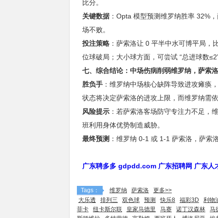
比分。
关键数据
：Opta 模型预测维罗纳胜率 32%
场不败。
投注策略
：萨索洛让 0 平半中水可博平局，比
位球破局；大小球方面，可尝试 “总进球数≤2
七、综合结论：中场伤病削弱维罗纳，萨索
胜负手
：维罗纳中场核心缺阵导致进攻瘫痪
状态将决定萨索洛的进攻上限，而维罗纳需
风险提示
：若萨索洛客场防守专注力不足，
班利用身体优势制造威胁。
最终预测
：维罗纳 0-1 或 1-1 萨索洛，
广东聘多多 gdpdd.com 广东招聘网 广东
Tags：
维罗纳
萨索洛
更多>>
大乐透
排列三
双色球
预测
快乐8
福彩3D
利物
菲卡
纽卡斯尔联
皇家马德里
马赛
诺丁汉森林
马