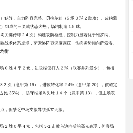
缺阵，主力阵容完整。贝拉尔迪（5 场 3 球 2 助攻）、皮纳蒙
 助攻）组成的三叉戟状态火热，场均制造 1.8 球。
场均关键传球 2.4 次）构建攻防枢纽，控制力显著优于维罗纳。
导致战术体系崩塌，萨索洛阵容深度碾压，伤病劣势倾向萨索洛。
防均衡
近 6 场 0 胜 4 平 2 负，进攻端仅打入 2 球（联赛并列最少），包括
8.2 次（意甲第 19），进攻转化率 2.4%（意甲第 20），依赖定
比 35%）。防守端场均失球 1.4 个（意甲第 13），但主场表
得分点，但缺乏中场支援导致孤立无援。
 6 场 2 胜 0 平 4 负，包括 3-1 击败乌迪内斯的高光表现，但客场