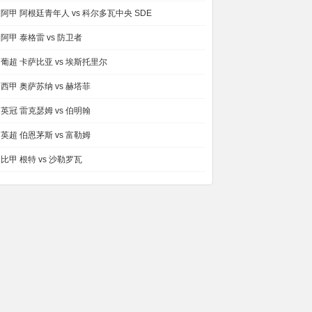
阿甲 阿根廷青年人 vs 科尔多瓦中央 SDE
阿甲 泰格雷 vs 防卫者
葡超 卡萨比亚 vs 埃斯托里尔
西甲 奥萨苏纳 vs 赫塔菲
英冠 雷克瑟姆 vs 伯明翰
英超 伯恩茅斯 vs 富勒姆
比甲 根特 vs 沙勒罗瓦