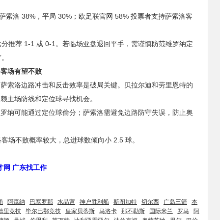
，萨索洛 38%，平局 30%；欧足联官网 58% 投票者支持萨索洛客
分推荐 1-1 或 0-1。若临场亚盘退回平手，需谨慎防范维罗纳定
”。
洛客场有望不败
，萨索洛边路冲击和反击效率是破局关键。贝拉尔迪和劳里恩特的
依赖主场防线和定位球寻找机会。
维罗纳可能通过定位球偷分；萨索洛需避免边路防守失误，防止奥
萨索洛客场不败概率较大，总进球数倾向小 2.5 球。
人才网 广东找工作
浦
阿森纳
巴塞罗那
水晶宫
神户胜利船
斯图加特
切尔西
广岛三箭
本
德里竞技
毕尔巴鄂竞技
皇家贝蒂斯
马洛卡
那不勒斯
国际米兰
罗马
阿