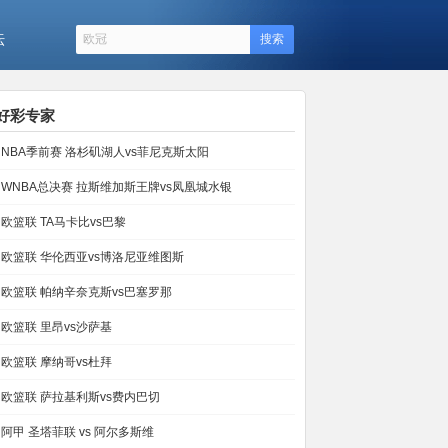
坛
搜索
好彩专家
NBA季前赛 洛杉矶湖人vs菲尼克斯太阳
WNBA总决赛 拉斯维加斯王牌vs凤凰城水银
欧篮联 TA马卡比vs巴黎
欧篮联 华伦西亚vs博洛尼亚维图斯
欧篮联 帕纳辛奈克斯vs巴塞罗那
欧篮联 里昂vs沙萨基
欧篮联 摩纳哥vs杜拜
欧篮联 萨拉基利斯vs费内巴切
阿甲 圣塔菲联 vs 阿尔多斯维