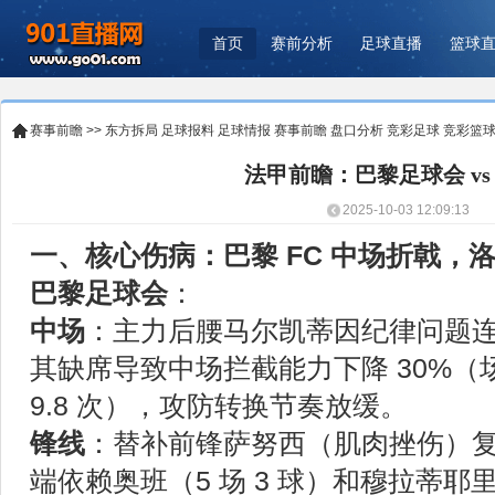
首页
赛前分析
足球直播
篮球
赛事前瞻
>>
东方拆局
足球报料
足球情报
赛事前瞻
盘口分析
竞彩足球
竞彩篮
法甲前瞻：巴黎足球会 vs
2025-10-03 12:09:13
一、核心伤病：巴黎 FC 中场折戟，
巴黎足球会
：
中场
：主力后腰马尔凯蒂因纪律问题
其缺席导致中场拦截能力下降 30%（场均
9.8 次），攻防转换节奏放缓。
锋线
：替补前锋萨努西（肌肉挫伤）
端依赖奥班（5 场 3 球）和穆拉蒂耶里