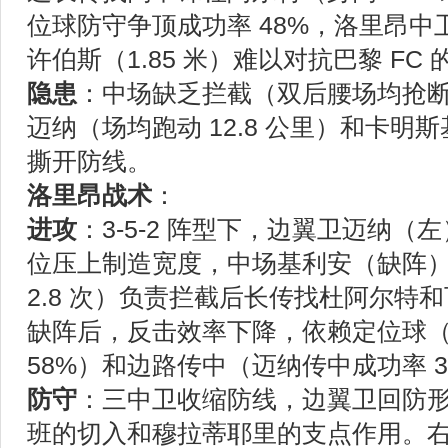
位球防守争顶成功率 48%，洛里昂中卫
许伯斯（1.85 米）难以对抗巴黎 FC
隐患
：中场缺乏拦截（双后腰场均抢断 
迈纳（场均跑动 12.8 公里）和卡明
撕开防线。
洛里昂战术
：
进攻
：3-5-2 阵型下，边翼卫迈纳
位压上制造宽度，中场基利安（缺阵
2.8 次）负责拦截后长传找杜阿尔特
缺阵后，反击效率下降，依赖定位球
58%）和边路传中（迈纳传中成功率 3
防守
：三中卫收缩防线，边翼卫回防形成
班的切入和穆拉蒂耶里的支点作用。