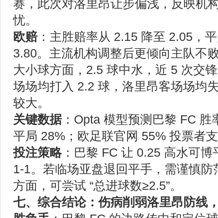
赛，此次对洛里昂让步偏浅，反映机
忧。
欧赔
：主胜赔率从 2.15 降至 2.05，
3.80。主流机构调整后更倾向主队不
大小球方面，2.5 球中水，近 5 次交锋
场场均打入 2.2 球，洛里昂客场场均失
较大。
关键数据
：Opta 模型预测巴黎 FC 胜
平局 28%；欧足联官网 55% 投票者
投注策略
：巴黎 FC 让 0.25 高水可
1-1。若临场亚盘退回平手，需谨慎
方面，可尝试 “总进球数≥2.5”。
七、综合结论：伤病削弱洛里昂防线，巴