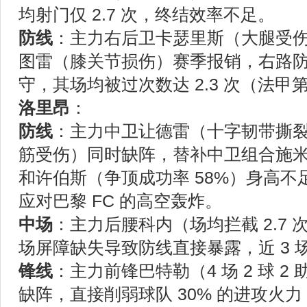
均射门仅 2.7 次，终结效率不足。
防线
：主力右后卫卡瑟里斯（大腿受
图雷（膝关节损伤）赛季报销，右路防守
守，其场均被过次数达 2.3 次（法甲
洛里昂
：
防线
：主力中卫让德雷（十字韧带撕
筋受伤）同时缺阵，替补中卫组合施米德
和许伯斯（争顶成功率 58%）身高不足（
应对巴黎 FC 的高空轰炸。
中场
：主力后腰科内（场均拦截 2.7
场屏障缺失导致防线直接暴露，近 3 场场
锋线
：主力前锋巴特勒（4 场 2 球 
缺阵，直接削弱球队 30% 的进攻火