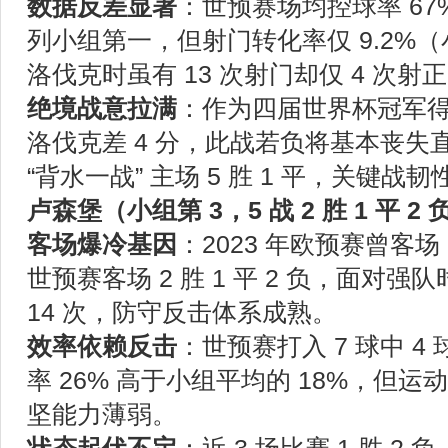
数据反差显著
：世预赛场均控球率 67%
列小组第一，但射门转化率仅 9.2%（
洛伐克时虽有 13 次射门却仅 4 次
绝境战意拉满
：作为四届世界杯冠军
洛伐克差 4 分，此战若负将基本丧失直
“背水一战” 主场 5 胜 1 平，关键战
卢森堡（小组第 3，5 战 2 胜 1 平 2 
客场爆冷基因
：2023 年欧预赛曾客场 
世预赛客场 2 胜 1 平 2 负，面对强
14 次，防守反击体系成熟。
效率依赖反击
：世预赛打入 7 球中 
率 26% 高于小组平均的 18%，但运动
坚能力薄弱。