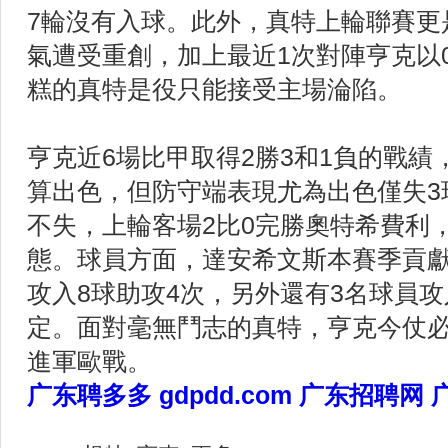
7輪沒有入球。此外，真特上輪聯賽更
氣遭受重創，加上最近1次對陣亨克以
糕的真特是役只能接受主場淪陷。
亨克近6場比甲取得2勝3和1負的戰績
算出色，但防守端表現尤為出色僅失3
不失，上輪客場2比0完勝奧特希費利
態。球員方面，達安希文斯本賽季貢獻
攻入8球助攻4次，另外還有3名球員
定。面對毫無鬥志的真特，亨克今仗
進軍歐戰。
广东聘多多 gdpdd.com 广东招聘网