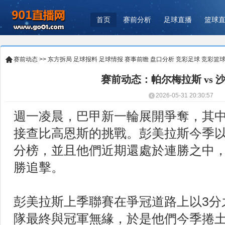
首页
赛前分析
足球直播
篮球
赛前动态
>>
东方拆局
足球报料
足球情报
赛事前瞻
盘口分析
竞彩足球
竞彩篮
赛前动态：帕尔梅拉斯 vs 
2026-05-31 20:30:57
週一凌晨，巴甲新一輪展開爭奪，其
接查比高恩斯的挑戰。彭美拉斯今季
分榜，並且他們近期還處於連勝之中
勝追擊。
彭美拉斯上季聯賽在爭冠道路上以3分
隊最終與冠軍無緣，於是他們今季捲土