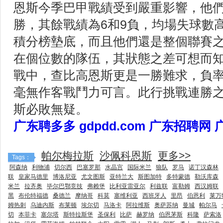
恩斯今季巴甲戰績受到嚴重影響，他們
勝，其餘戰績為6和9負，均場失球數
積分榜墊底，而且他們還是整個聯賽
在個位數的隊伍，其狀態之差可想而知
戰中，查比高恩斯更是一勝難求，負率還
毫無作客戰鬥力可言。此行挑戰連勝
斯必敗無疑。
广东聘多多 gdpdd.com 广东招聘网
帕尔梅拉斯
沙佩科恩斯
更多>>
Tags：
阿森纳
利物浦
切尔西
巴塞罗那
水晶宫
国际米兰
狼队
罗马
诺丁汉森林
联
皇家马德里
博洛尼亚
尤文图斯
亚特兰大
斯图加特
多特蒙德
勒沃库森
米兰
拉齐奥
毕尔巴鄂竞技
弗赖堡
比利亚雷亚尔
利兹联
富勒姆
西汉姆联
黑
布伦特福德
桑德兰
摩纳哥
科莫
塞维利亚
西班牙人
里昂
伯恩利
莱万
姆热刺
乌迪内斯
布莱顿
埃尔切
马洛卡
阿拉维斯
奥萨苏纳
曼城
帕尔马
切
本菲卡
塞尔塔
斯特拉斯堡
圣保利
比萨
赫罗纳
伯恩茅斯
科隆
萨索洛