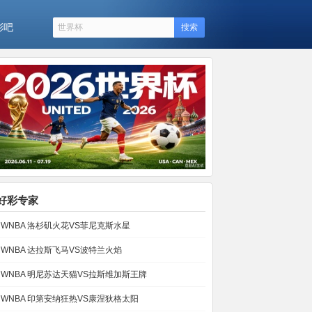
彩吧
搜索
好彩专家
WNBA 洛杉矶火花VS菲尼克斯水星
WNBA 达拉斯飞马VS波特兰火焰
WNBA 明尼苏达天猫VS拉斯维加斯王牌
WNBA 印第安纳狂热VS康涅狄格太阳