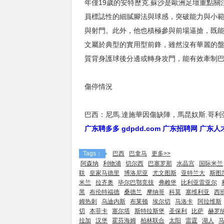
年僅19歲的安特歷克.蘇沙是歐洲足壇重點
員標誌性的細膩腳法與球感，突破能力與小
與射門。此外，他也積極參與前場逼搶，既能
文屬於典型的實用型前鋒，雖然沒有華麗的
質背身護球後分邊或轉身攻門，能有效牽制
傷停情況
巴西：尼馬.達施華因傷缺陣，馬昆奴斯.哥利
广东聘多多 gdpdd.com 广东招聘网 广东
Tags：
巴西
巴拿马
更多>>
阿森纳
利物浦
切尔西
巴塞罗那
水晶宫
国际米兰
联
皇家马德里
博洛尼亚
尤文图斯
亚特兰大
斯图
米兰
拉齐奥
毕尔巴鄂竞技
弗赖堡
比利亚雷亚尔
黑
布伦特福德
桑德兰
摩纳哥
科莫
塞维利亚
西
姆热刺
乌迪内斯
布莱顿
埃尔切
马洛卡
阿拉维斯
切
本菲卡
塞尔塔
斯特拉斯堡
圣保利
比萨
赫罗
拉加
汉堡
霍芬海姆
柏林联合
太阳
雷霆
湖人