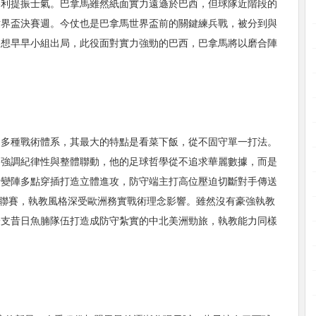
勝利提振士氣。巴拿馬雖然紙面實力遠遜於巴西，但球隊近階段的
世界盃決賽週。今仗也是巴拿馬世界盃前的關鍵練兵戰，被分到與
不想早早小組出局，此役面對實力強勁的巴西，巴拿馬將以磨合陣
通多種戰術體系，其最大的特點是看菜下飯，從不固守單一打法。
，強調紀律性與整體聯動，他的足球哲學從不追求華麗數據，而是
活變陣多點穿插打造立體進攻，防守端主打高位壓迫切斷對手傳送
級聯賽，執教風格深受歐洲務實戰術理念影響。雖然沒有豪強執教
一支昔日魚腩隊伍打造成防守紮實的中北美洲勁旅，執教能力同樣