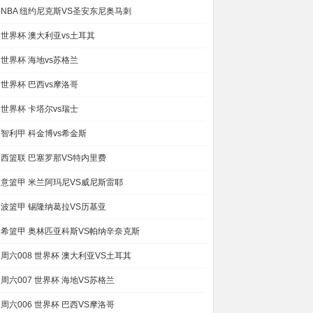
NBA 纽约尼克斯VS圣安东尼奥马刺
世界杯 澳大利亚vs土耳其
世界杯 海地vs苏格兰
世界杯 巴西vs摩洛哥
世界杯 卡塔尔vs瑞士
智利甲 科金博vs希金斯
西篮联 巴塞罗那VS特内里费
意篮甲 米兰阿玛尼VS威尼斯雷耶
波篮甲 锡隆纳葛拉VS历基亚
希篮甲 奥林匹亚科斯VS帕纳辛奈克斯
周六008 世界杯 澳大利亚VS土耳其
周六007 世界杯 海地VS苏格兰
周六006 世界杯 巴西VS摩洛哥