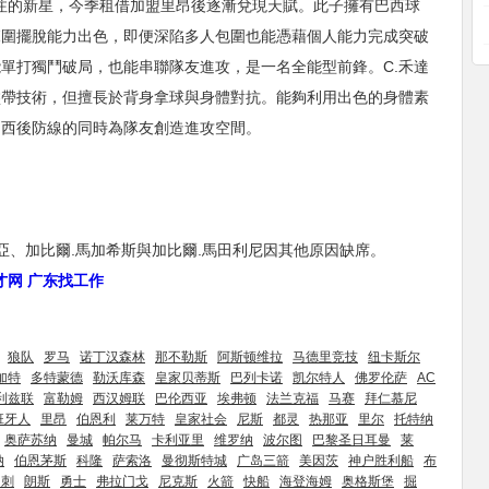
關注的新星，今季租借加盟里昂後逐漸兌現天賦。此子擁有巴西球
範圍擺脫能力出色，即便深陷多人包圍也能憑藉個人能力完成突破
單打獨鬥破局，也能串聯隊友進攻，是一名全能型前鋒。C.禾達
盤帶技術，但擅長於背身拿球與身體對抗。能夠利用出色的身體素
巴西後防線的同時為隊友創造進攻空間。
亞、加比爾.馬加希斯與加比爾.馬田利尼因其他原因缺席。
人才网 广东找工作
狼队
罗马
诺丁汉森林
那不勒斯
阿斯顿维拉
马德里竞技
纽卡斯尔
加特
多特蒙德
勒沃库森
皇家贝蒂斯
巴列卡诺
凯尔特人
佛罗伦萨
AC
利兹联
富勒姆
西汉姆联
巴伦西亚
埃弗顿
法兰克福
马赛
拜仁慕尼
班牙人
里昂
伯恩利
莱万特
皇家社会
尼斯
都灵
热那亚
里尔
托特纳
奥萨苏纳
曼城
帕尔马
卡利亚里
维罗纳
波尔图
巴黎圣日耳曼
莱
纳
伯恩茅斯
科隆
萨索洛
曼彻斯特城
广岛三箭
美因茨
神户胜利船
布
马刺
朗斯
勇士
弗拉门戈
尼克斯
火箭
快船
海登海姆
奥格斯堡
掘