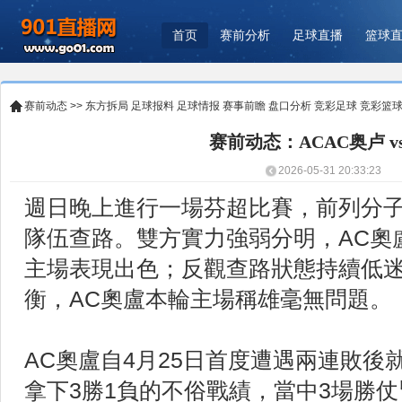
首页
赛前分析
足球直播
篮球
赛前动态
>>
东方拆局
足球报料
足球情报
赛事前瞻
盘口分析
竞彩足球
竞彩篮
赛前动态：ACAC奥卢 v
2026-05-31 20:33:23
週日晚上進行一場芬超比賽，前列分子
隊伍查路。雙方實力強弱分明，AC奧
主場表現出色；反觀查路狀態持續低
衡，AC奧盧本輪主場稱雄毫無問題。
AC奧盧自4月25日首度遭遇兩連敗後
拿下3勝1負的不俗戰績，當中3場勝