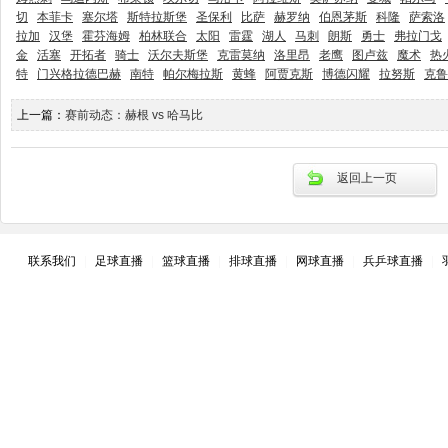
切
本菲卡
塞尔塔
斯特拉斯堡
圣保利
比萨
赫罗纳
伯恩茅斯
科隆
萨索洛
拉加
汉堡
霍芬海姆
柏林联合
太阳
雷霆
湖人
马刺
朗斯
勇士
弗拉门戈
金
活塞
开拓者
骑士
沃尔夫斯堡
克雷莫纳
洛里昂
老鹰
图卢兹
魔术
热
特
门兴格拉德巴赫
南特
帕尔梅拉斯
黄蜂
阿贾克斯
博德闪耀
拉努斯
克鲁
上一篇：
赛前动态：赫根 vs 哈马比
返回上一页
联系我们
|
足球直播
|
篮球直播
|
排球直播
|
网球直播
|
兵乒球直播
|