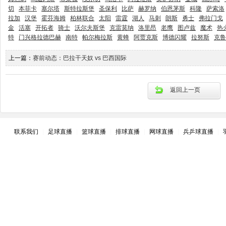
切
本菲卡
塞尔塔
斯特拉斯堡
圣保利
比萨
赫罗纳
伯恩茅斯
科隆
萨索洛
拉加
汉堡
霍芬海姆
柏林联合
太阳
雷霆
湖人
马刺
朗斯
勇士
弗拉门戈
金
活塞
开拓者
骑士
沃尔夫斯堡
克雷莫纳
洛里昂
老鹰
图卢兹
魔术
热
特
门兴格拉德巴赫
南特
帕尔梅拉斯
黄蜂
阿贾克斯
博德闪耀
拉努斯
克鲁
上一篇：
赛前动态：巴拉干天奴 vs 巴西国际
返回上一页
联系我们
|
足球直播
|
篮球直播
|
排球直播
|
网球直播
|
兵乒球直播
|