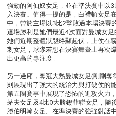
強勁的阿仙奴女足，並在準決賽中以3
入決賽。值得一提的是，白禮頓女足在
中，曾於主場以3比2擊敗過本場決賽
這場勝利是她們最近4次面對曼城女足
她們近期整體狀態略顯起伏，上仗在聯
刺女足，球隊若想在決賽舞臺上再次
出更高的專注度。
另一邊廂，奪冠大熱曼城女足(剛剛奪
則展現出了強大的統治力與打硬仗的
第五圈賽事中展現了恐怖的進攻火力，
茅夫女足及4比0大勝錫菲聯女足，隨
勝伯明翰女足。在準決賽的強強對話