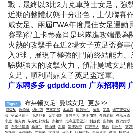
戰，最終以3比2力克車路士女足，強
近期的整體狀態十分出色，上仗聯賽作
咸女足。兩屆FWA年度最佳女足運動員(20
賽季)得主卡蒂嘉肖是球隊進攻端最為
火熱的攻擊手在近2場女子英足盃賽事
入3球，展現了極強的門前終結能力。
驗與強大的攻擊火力，預計曼城女足
女足，順利問鼎女子英足盃冠軍。
广东聘多多 gdpdd.com 广东招聘网
布莱顿女足
曼城女足
更多>>
Tags：
阿森纳
利物浦
切尔西
巴塞罗那
水晶宫
国际米兰
狼队
罗马
诺丁汉森林
联
皇家马德里
博洛尼亚
尤文图斯
亚特兰大
斯图加特
多特蒙德
勒沃库森
米兰
拉齐奥
毕尔巴鄂竞技
弗赖堡
比利亚雷亚尔
利兹联
富勒姆
西汉姆联
黑
布伦特福德
桑德兰
摩纳哥
科莫
塞维利亚
西班牙人
里昂
伯恩利
莱万
姆热刺
乌迪内斯
布莱顿
埃尔切
马洛卡
阿拉维斯
奥萨苏纳
曼城
帕尔马