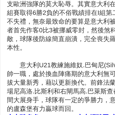
支歐洲強隊的莫大恥辱。其實意大利在
組賽取得6勝2負的不俗戰績排在I組
不失禮，無奈最致命的要算是意大利
者首先作客0比3被挪威零封，然後煞
敵，球隊後防線簡直崩潰，完全喪失
本性。
意大利U21教練施維奴.巴甸尼(Silvio
帥一職，處於換血陣痛期的意大利無
拔大量新秀，藉以更新換代。前鋒法蘭
場尼高洛.比斯利和右閘馬高.巴萊斯
間大展身手，球隊有一定的爭勝力，
的盧森堡有力贏球而回。