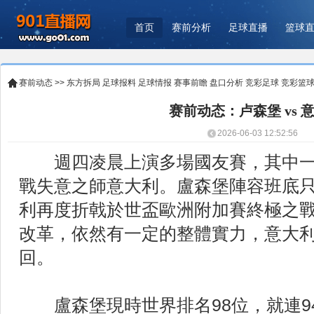
首页
赛前分析
足球直播
篮球
赛前动态
>>
东方拆局
足球报料
足球情报
赛事前瞻
盘口分析
竞彩足球
竞彩篮
赛前动态：卢森堡 vs 
2026-06-03 12:52:56
週四凌晨上演多場國友賽，其中一
戰失意之師意大利。盧森堡陣容班底
利再度折戟於世盃歐洲附加賽終極之
改革，依然有一定的整體實力，意大
回。
盧森堡現時世界排名98位，就連9