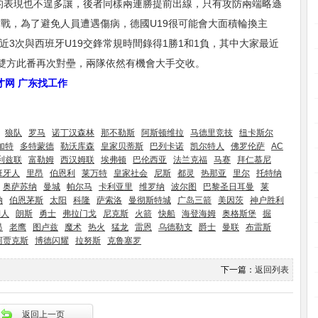
的表現也不遑多讓，後者同樣兩連勝提前出線，只有攻防兩端略遜
對戰，為了避免人員遭遇傷病，德國U19很可能會大面積輪換主
近3次與西班牙U19交鋒常規時間錄得1勝1和1負，其中大家最近
，雙方此番再次對壘，兩隊依然有機會大手交收。
人才网 广东找工作
狼队
罗马
诺丁汉森林
那不勒斯
阿斯顿维拉
马德里竞技
纽卡斯尔
加特
多特蒙德
勒沃库森
皇家贝蒂斯
巴列卡诺
凯尔特人
佛罗伦萨
AC
利兹联
富勒姆
西汉姆联
埃弗顿
巴伦西亚
法兰克福
马赛
拜仁慕尼
班牙人
里昂
伯恩利
莱万特
皇家社会
尼斯
都灵
热那亚
里尔
托特纳
奥萨苏纳
曼城
帕尔马
卡利亚里
维罗纳
波尔图
巴黎圣日耳曼
莱
纳
伯恩茅斯
太阳
科隆
萨索洛
曼彻斯特城
广岛三箭
美因茨
神户胜利
湖人
朗斯
勇士
弗拉门戈
尼克斯
火箭
快船
海登海姆
奥格斯堡
掘
昂
老鹰
图卢兹
魔术
热火
猛龙
雷恩
乌德勒支
爵士
曼联
布雷斯
阿贾克斯
博德闪耀
拉努斯
克鲁塞罗
下一篇：
返回列表
返回上一页