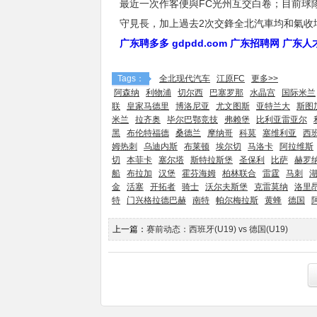
最近一次作客便與FC光州互交白卷；目前球
守見長，加上過去2次交鋒全北汽車均和氣收
广东聘多多 gdpdd.com 广东招聘网 广东
Tags：
全北现代汽车
江原FC
更多>>
阿森纳
利物浦
切尔西
巴塞罗那
水晶宫
国际米兰
联
皇家马德里
博洛尼亚
尤文图斯
亚特兰大
斯图
米兰
拉齐奥
毕尔巴鄂竞技
弗赖堡
比利亚雷亚尔
黑
布伦特福德
桑德兰
摩纳哥
科莫
塞维利亚
西
姆热刺
乌迪内斯
布莱顿
埃尔切
马洛卡
阿拉维斯
切
本菲卡
塞尔塔
斯特拉斯堡
圣保利
比萨
赫罗
船
布拉加
汉堡
霍芬海姆
柏林联合
雷霆
马刺
金
活塞
开拓者
骑士
沃尔夫斯堡
克雷莫纳
洛里
特
门兴格拉德巴赫
南特
帕尔梅拉斯
黄蜂
德国
上一篇：
赛前动态：西班牙(U19) vs 德国(U19)