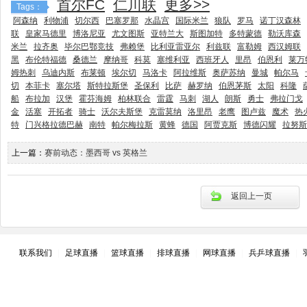
首尔FC
仁川联
更多>>
Tags：
阿森纳
利物浦
切尔西
巴塞罗那
水晶宫
国际米兰
狼队
罗马
诺丁汉森林
联
皇家马德里
博洛尼亚
尤文图斯
亚特兰大
斯图加特
多特蒙德
勒沃库森
米兰
拉齐奥
毕尔巴鄂竞技
弗赖堡
比利亚雷亚尔
利兹联
富勒姆
西汉姆联
黑
布伦特福德
桑德兰
摩纳哥
科莫
塞维利亚
西班牙人
里昂
伯恩利
莱万
姆热刺
乌迪内斯
布莱顿
埃尔切
马洛卡
阿拉维斯
奥萨苏纳
曼城
帕尔马
切
本菲卡
塞尔塔
斯特拉斯堡
圣保利
比萨
赫罗纳
伯恩茅斯
太阳
科隆
船
布拉加
汉堡
霍芬海姆
柏林联合
雷霆
马刺
湖人
朗斯
勇士
弗拉门戈
金
活塞
开拓者
骑士
沃尔夫斯堡
克雷莫纳
洛里昂
老鹰
图卢兹
魔术
热
特
门兴格拉德巴赫
南特
帕尔梅拉斯
黄蜂
德国
阿贾克斯
博德闪耀
拉努斯
上一篇：
赛前动态：墨西哥 vs 英格兰
返回上一页
联系我们
|
足球直播
|
篮球直播
|
排球直播
|
网球直播
|
兵乒球直播
|