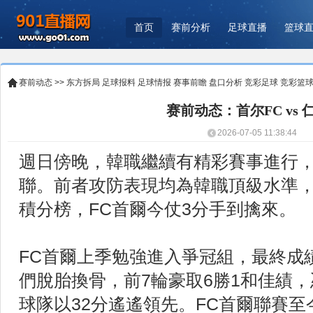
首页
赛前分析
足球直播
篮球
赛前动态
>>
东方拆局
足球报料
足球情报
赛事前瞻
盘口分析
竞彩足球
竞彩篮
赛前动态：首尔FC vs 
2026-07-05 11:38:44
週日傍晚，韓職繼續有精彩賽事進行，
聯。前者攻防表現均為韓職頂級水準
積分榜，FC首爾今仗3分手到擒來。
FC首爾上季勉強進入爭冠組，最終成
們脫胎換骨，前7輪豪取6勝1和佳績
球隊以32分遙遙領先。FC首爾聯賽至