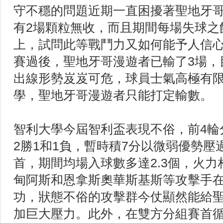
守不穩的問題近期一直困擾著聖地牙哥
有2場顆粒無收，而且期間每場失球之
上，試問此等戰鬥力又如何能予人信心
賽過後，聖地牙哥漫遊者已輸了3場，
出線形勢岌岌可危，球員士氣高極有
學，聖地牙哥漫遊者只能打定輸數。
智利大學今屆智利盃表現不俗，前4輪
2勝1和1負，暫時積7分以微弱優勢壓
首，期間均場入球數多達2.3個，火
甸阿斯和恩拿斯奧華斯基斯等攻擊手
功，狀態不俗的攻擊群今仗顯然能給
加巨大壓力。此外，在雙方分組賽首