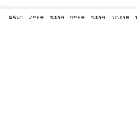
联系我们
|
足球直播
|
篮球直播
|
排球直播
|
网球直播
|
兵乒球直播
|