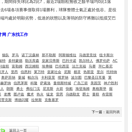
，期間得失球比為2比7，最近2場顆粒無收之餘半場均0比1落
去6場各項賽事僅取得1場勝利，球隊整體士氣正處於低谷。是役
兩端均處於明顯劣勢，低迷的狀態以及薄弱的防守將難以抵擋艾巴
人才网 广东找工作
狼队
罗马
诺丁汉森林
那不勒斯
阿斯顿维拉
马德里竞技
纽卡斯尔
加特
多特蒙德
勒沃库森
皇家贝蒂斯
巴列卡诺
凯尔特人
佛罗伦萨
AC
利兹联
富勒姆
西汉姆联
埃弗顿
巴伦西亚
法兰克福
马赛
拜仁慕尼
班牙人
里昂
伯恩利
莱万特
皇家社会
尼斯
都灵
热那亚
里尔
托特纳
奥萨苏纳
曼城
帕尔马
卡利亚里
维罗纳
波尔图
巴黎圣日耳曼
莱
赫罗纳
伯恩茅斯
科隆
萨索洛
曼彻斯特城
广岛三箭
美因茨
神户胜利
湖人
朗斯
勇士
弗拉门戈
尼克斯
火箭
快船
海登海姆
奥格斯堡
掘
昂
老鹰
图卢兹
魔术
热火
猛龙
雷恩
乌德勒支
爵士
曼联
布雷斯
阿贾克斯
博德闪耀
拉努斯
克鲁塞罗
下一篇：
返回列表
返回上一页