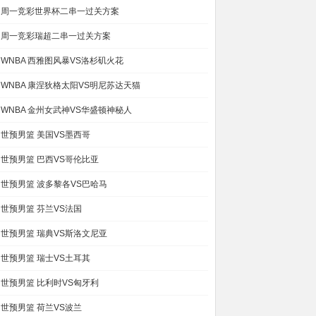
周一竞彩世界杯二串一过关方案
周一竞彩瑞超二串一过关方案
WNBA 西雅图风暴VS洛杉矶火花
WNBA 康涅狄格太阳VS明尼苏达天猫
WNBA 金州女武神VS华盛顿神秘人
世预男篮 美国VS墨西哥
世预男篮 巴西VS哥伦比亚
世预男篮 波多黎各VS巴哈马
世预男篮 芬兰VS法国
世预男篮 瑞典VS斯洛文尼亚
世预男篮 瑞士VS土耳其
世预男篮 比利时VS匈牙利
世预男篮 荷兰VS波兰