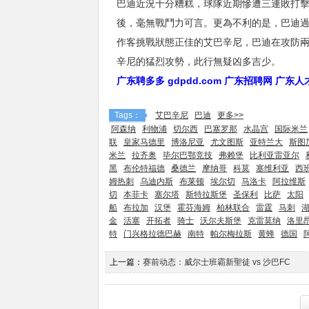
巴迪近況十分糟糕，球隊近期慘遭三連敗打擊
後，毫無戰鬥力可言。更為不利的是，巴迪過
作客挑戰狀態正佳的艾巴辛尼，巴迪在攻防
辛尼的猛烈攻勢，此行無疑凶多吉少。
广东聘多多 gdpdd.com 广东招聘网 广东
Tags：
艾巴辛尼
巴迪
更多>>
阿森纳
利物浦
切尔西
巴塞罗那
水晶宫
国际米兰
联
皇家马德里
博洛尼亚
尤文图斯
亚特兰大
斯图
米兰
拉齐奥
毕尔巴鄂竞技
弗赖堡
比利亚雷亚尔
黑
布伦特福德
桑德兰
摩纳哥
科莫
塞维利亚
西
姆热刺
乌迪内斯
布莱顿
埃尔切
马洛卡
阿拉维斯
切
本菲卡
塞尔塔
斯特拉斯堡
圣保利
比萨
太阳
船
布拉加
汉堡
霍芬海姆
柏林联合
雷霆
马刺
金
活塞
开拓者
骑士
沃尔夫斯堡
克雷莫纳
洛里
特
门兴格拉德巴赫
南特
帕尔梅拉斯
黄蜂
德国
上一篇：
赛前动态：威尔士班霸新聖徒 vs 沙巴FC