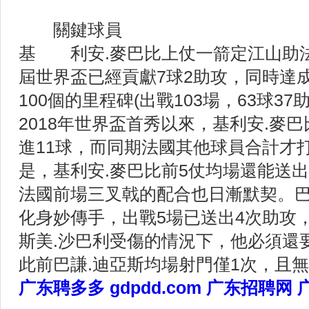
關鍵球員
基 利安.麥巴比上仗一箭定江山助
屆世界盃已經貢獻7球2助攻，同時達
100個的里程碑(出戰103場，63球3
2018年世界盃首秀以來，基利安.麥
進11球，而同期法國其他球員合計才
是，基利安.麥巴比前5仗均場還能送出
法國前場三叉戟的配合也日漸默契。巴
化身妙傳手，出戰5場已送出4次助攻
斯美.沙巴利受傷的情況下，他必須還
此前巴謙.迪亞斯均場射門僅1次，且
广东聘多多 gdpdd.com 广东招聘网