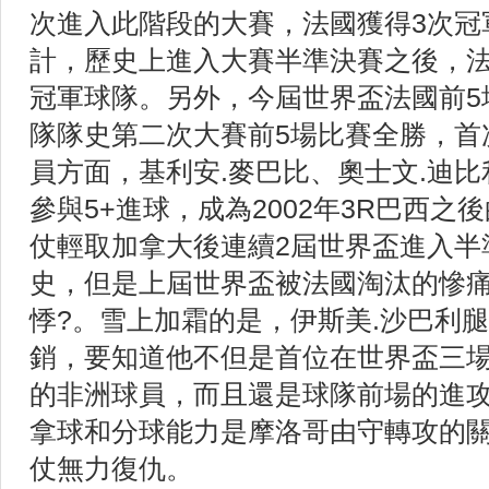
次進入此階段的大賽，法國獲得3次冠
計，歷史上進入大賽半準決賽之後，
冠軍球隊。另外，今屆世界盃法國前5
隊隊史第二次大賽前5場比賽全勝，首次
員方面，基利安.麥巴比、奧士文.迪比
參與5+進球，成為2002年3R巴西
仗輕取加拿大後連續2屆世界盃進入半
史，但是上屆世界盃被法國淘汰的慘
悸?。雪上加霜的是，伊斯美.沙巴利
銷，要知道他不但是首位在世界盃三
的非洲球員，而且還是球隊前場的進
拿球和分球能力是摩洛哥由守轉攻的
仗無力復仇。