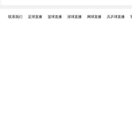
联系我们
|
足球直播
|
篮球直播
|
排球直播
|
网球直播
|
兵乒球直播
|