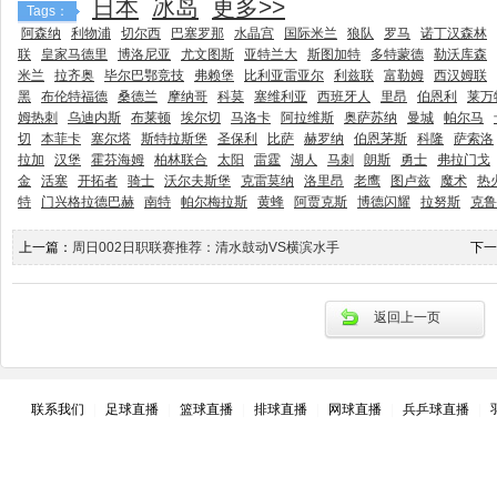
日本
冰岛
更多>>
Tags：
阿森纳
利物浦
切尔西
巴塞罗那
水晶宫
国际米兰
狼队
罗马
诺丁汉森林
联
皇家马德里
博洛尼亚
尤文图斯
亚特兰大
斯图加特
多特蒙德
勒沃库森
米兰
拉齐奥
毕尔巴鄂竞技
弗赖堡
比利亚雷亚尔
利兹联
富勒姆
西汉姆联
黑
布伦特福德
桑德兰
摩纳哥
科莫
塞维利亚
西班牙人
里昂
伯恩利
莱万
姆热刺
乌迪内斯
布莱顿
埃尔切
马洛卡
阿拉维斯
奥萨苏纳
曼城
帕尔马
切
本菲卡
塞尔塔
斯特拉斯堡
圣保利
比萨
赫罗纳
伯恩茅斯
科隆
萨索洛
拉加
汉堡
霍芬海姆
柏林联合
太阳
雷霆
湖人
马刺
朗斯
勇士
弗拉门戈
金
活塞
开拓者
骑士
沃尔夫斯堡
克雷莫纳
洛里昂
老鹰
图卢兹
魔术
热
特
门兴格拉德巴赫
南特
帕尔梅拉斯
黄蜂
阿贾克斯
博德闪耀
拉努斯
克鲁
上一篇：
周日002日职联赛推荐：清水鼓动VS横滨水手
下一
返回上一页
联系我们
|
足球直播
|
篮球直播
|
排球直播
|
网球直播
|
兵乒球直播
|