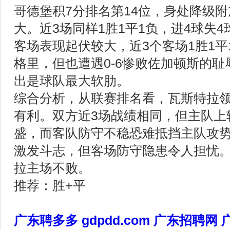
哥德堡积7分排名第14位，身处降级
大。近3场同样1胜1平1负，进4球失
客场表现起伏较大，近3个客场1胜1平
格里，但也遭遇0-6惨败佐加顿斯的
出是球队最大软肋。
综合分析，从联赛排名看，瓦斯特拉领
有利。双方近3场战绩相同，但主队上
盛，而客队防守不稳恐难抵挡主队攻
激发斗志，但客场防守隐患令人担忧
拉主场不败。
推荐：胜+平
广东聘多多 gdpdd.com 广东招聘网