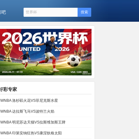
彩吧
搜索
好彩专家
WNBA 洛杉矶火花VS菲尼克斯水星
WNBA 达拉斯飞马VS波特兰火焰
WNBA 明尼苏达天猫VS拉斯维加斯王牌
WNBA 印第安纳狂热VS康涅狄格太阳