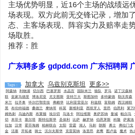
主场优势明显，近16个主场的战绩远
场表现。双方此前无交锋记录，增加
态、主客场表现、阵容实力及赔率走
场取胜。
推荐：胜
广东聘多多 gdpdd.com 广东招聘网
加拿大
乌兹别克斯坦
更多>>
Tags：
阿森纳
利物浦
切尔西
巴塞罗那
水晶宫
国际米兰
狼队
罗马
诺丁汉森林
联
皇家马德里
博洛尼亚
尤文图斯
亚特兰大
斯图加特
多特蒙德
勒沃库森
米兰
拉齐奥
毕尔巴鄂竞技
弗赖堡
比利亚雷亚尔
利兹联
富勒姆
西汉姆联
黑
布伦特福德
桑德兰
摩纳哥
科莫
塞维利亚
西班牙人
里昂
伯恩利
莱万
姆热刺
乌迪内斯
布莱顿
埃尔切
马洛卡
阿拉维斯
奥萨苏纳
曼城
帕尔马
切
本菲卡
塞尔塔
斯特拉斯堡
圣保利
比萨
赫罗纳
伯恩茅斯
科隆
萨索洛
拉加
汉堡
霍芬海姆
柏林联合
太阳
雷霆
湖人
马刺
朗斯
勇士
弗拉门戈
金
活塞
开拓者
骑士
沃尔夫斯堡
克雷莫纳
洛里昂
老鹰
图卢兹
魔术
热