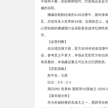
平保持不败，此役移师纽约，巴西或还是会
威的后防。
挪威在刚刚结束的1/16决赛中，面对身体
瓦，历史性杀入世界杯16强。近期状态上，
心理包袱的挪威预计会采取更具战术纪律性
空。
【走势判断】
在往绩交锋方面，双方在06年的友谊赛中有
远，参考意义不算大，本场从竞彩官方给出
有高看的，本场建议重点可以关注巴西取胜
【竞彩策略】
胜平负：主胜
比分：2-0；2-1
周日092 世界杯 墨西哥VS英格兰 2026-07-
【基本面分析】
作为本届杯赛的东道主之一，墨西哥在刚刚结