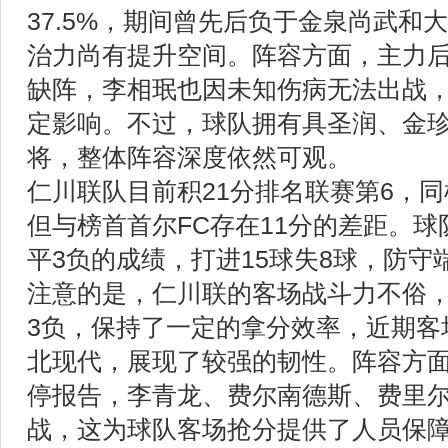
37.5%，期间曾先后负于金泉尚武和
治力尚有提升空间。阵容方面，主力
缺阵，李相珉也因未知伤病无法出战
定影响。不过，球队拥有具圣润、金
将，整体阵容深度依然可观。
仁川联队目前积21分排名联赛第6，
但与榜首首尔FC存在11分的差距。球
平3负的成绩，打进15球失8球，防
注意的是，仁川联的客场战斗力不俗，
3负，保持了一定的拿分效率，近期客
北现代，展现了较强的韧性。阵容方
停报告，李青龙、费尔南德斯、费里
战，这为球队客场抢分提供了人员保