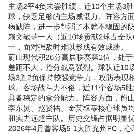
主场2平4负未尝胜绩，近10个主场3胜3
球，缺乏足够的主场威慑力。阵容方
病缺阵，进一步削弱了本就不稳固的
赖文敏瑞一人（近10场贡献2球占全队
一，面对强敌时难以形成有效威胁。
蔚山现代积26分高居联赛第2位，处
差距不大，抢分战意强烈。球队近10场
场3胜2负保持较强竞争力，攻防表现相
球。客场战斗力不俗，近11个客场5胜2
具备稳定的拿分能力。阵容方面，蔚
李东炅、赵贤祐、金英权等核心球员
和实力远超主队。历史交锋占据明显
2026年4月曾客场5-1大胜光州FC